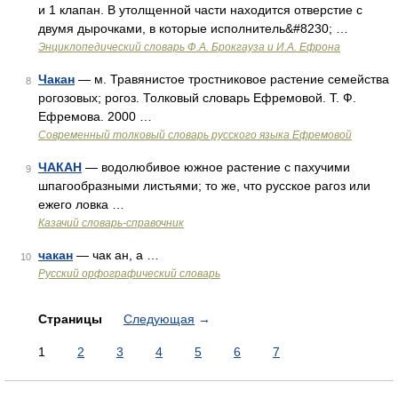
и 1 клапан. В утолщенной части находится отверстие с
двумя дырочками, в которые исполнитель&#8230; …
Энциклопедический словарь Ф.А. Брокгауза и И.А. Ефрона
Чакан
— м. Травянистое тростниковое растение семейства
8
рогозовых; рогоз. Толковый словарь Ефремовой. Т. Ф.
Ефремова. 2000 …
Современный толковый словарь русского языка Ефремовой
ЧАКАН
— водолюбивое южное растение с пахучими
9
шпагообразными листьями; то же, что русское рагоз или
ежего ловка …
Казачий словарь-справочник
чакан
— чак ан, а …
10
Русский орфографический словарь
Страницы
Следующая
→
1
2
3
4
5
6
7