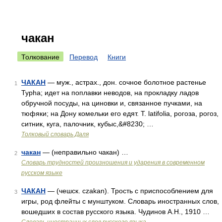
чакан
Толкование
Перевод
Книги
ЧАКАН
— муж., астрах., дон. сочное болотное растенье
1
Typha; идет на поплавки неводов, на прокладку ладов
обручной посуды, на циновки и, связанное пучками, на
тюфяки; на Дону комельки его едят. T. latifolia, рогоза, рогоз,
ситник, куга, палочник, кубыс,&#8230; …
Толковый словарь Даля
чакан
— (неправильно чакан) …
2
Словарь трудностей произношения и ударения в современном
русском языке
ЧАКАН
— (чешск. czakan). Трость с приспособлением для
3
игры, род флейты с мунштуком. Словарь иностранных слов,
вошедших в состав русского языка. Чудинов А.Н., 1910 …