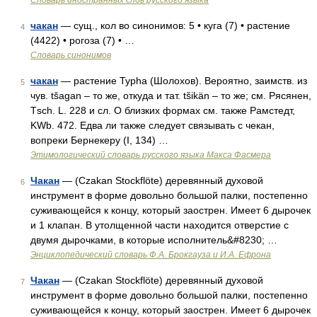
Словарь иностранных слов русского языка
чакан
— сущ., кол во синонимов: 5 • куга (7) • растение
4
(4422) • рогоза (7) • …
Словарь синонимов
чакан
— растение Турhа (Шолохов). Вероятно, заимств. из
5
чув. tšаgаn – то же, откуда и тат. tšikän – то же; см. Рясянен,
Тsсh. L. 228 и сл. О близких формах см. также Рамстедт,
KWb. 472. Едва ли также следует связывать с чекан,
вопреки Бернекеру (I, 134) …
Этимологический словарь русского языка Макса Фасмера
Чакан
— (Czakan Stockflöte) деревянный духовой
6
инструмент в форме довольно большой палки, постепенно
суживающейся к концу, который заострен. Имеет 6 дырочек
и 1 клапан. В утолщенной части находится отверстие с
двумя дырочками, в которые исполнитель&#8230; …
Энциклопедический словарь Ф.А. Брокгауза и И.А. Ефрона
Чакан
— (Czakan Stockflöte) деревянный духовой
7
инструмент в форме довольно большой палки, постепенно
суживающейся к концу, который заострен. Имеет 6 дырочек